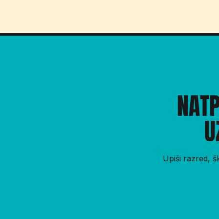
NATP
U
Upiši razred, š