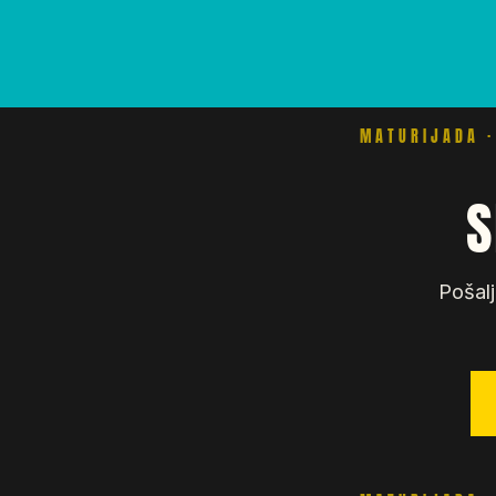
S
Pošalj