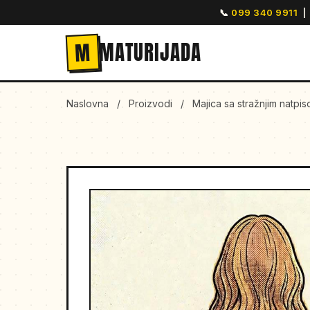
📞
099 340 9911
|
M
MATURIJADA
Naslovna
/
Proizvodi
/
Majica sa stražnjim natpi