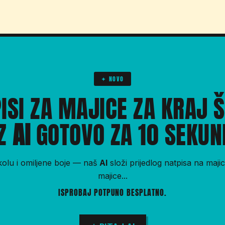
✦ NOVO
ISI ZA MAJICE ZA KRAJ 
Z
AI
GOTOVO ZA 10 SEKUN
kolu i omiljene boje — naš
AI
složi prijedlog natpisa na maji
majice...
ISPROBAJ POTPUNO BESPLATNO.