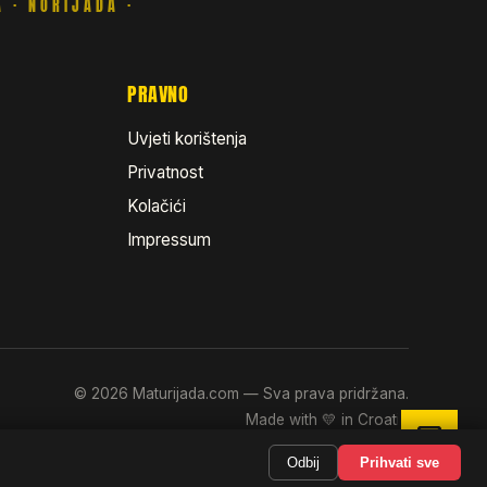
PRAVNO
Uvjeti korištenja
Privatnost
Kolačići
Impressum
©
2026
Maturijada.com — Sva prava pridržana.
Made with 💛 in Croatia
Odbij
Prihvati sve