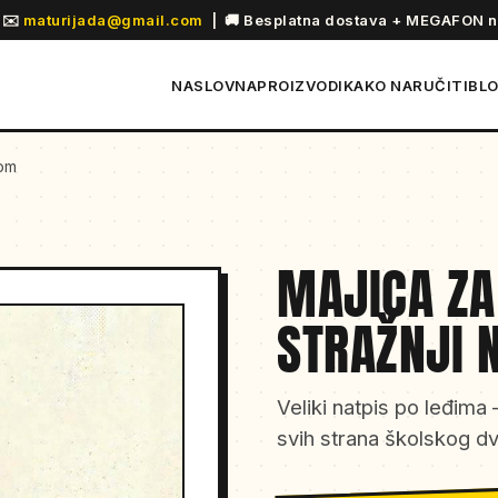
 ✉️
maturijada@gmail.com
|
🚚 Besplatna dostava + MEGAFON n
NASLOVNA
PROIZVODI
KAKO NARUČITI
BL
som
MAJICA ZA
STRAŽNJI 
Veliki natpis po leđima
svih strana školskog dv