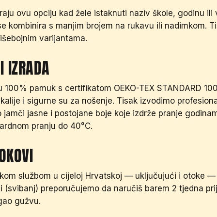
aju ovu opciju kad žele istaknuti naziv škole, godinu ili
e kombinira s manjim brojem na rukavu ili nadimkom. Tisa
višebojnim varijantama.
I IZRADA
su 100% pamuk s certifikatom OEKO-TEX STANDARD 100 
kalije i sigurne su za nošenje. Tisak izvodimo profesion
to jamči jasne i postojane boje koje izdrže pranje godin
ndardnom pranju do 40°C.
OKOVI
kom službom u cijeloj Hrvatskoj — uključujući i otoke — 
i (svibanj) preporučujemo da naručiš barem 2 tjedna pr
egao gužvu.