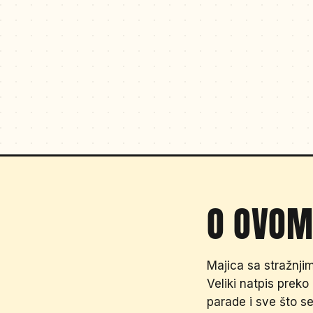
O OVOM
Majica sa stražnjim
Veliki natpis preko 
parade i sve što s