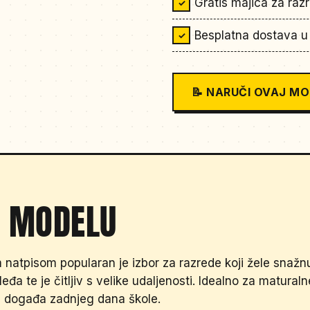
Gratis majica za raz
Besplatna dostava u 
📝 NARUČI OVAJ M
 MODELU
 natpisom popularan je izbor za razrede koji žele snažnu,
leđa te je čitljiv s velike udaljenosti. Idealno za maturaln
e događa zadnjeg dana škole.