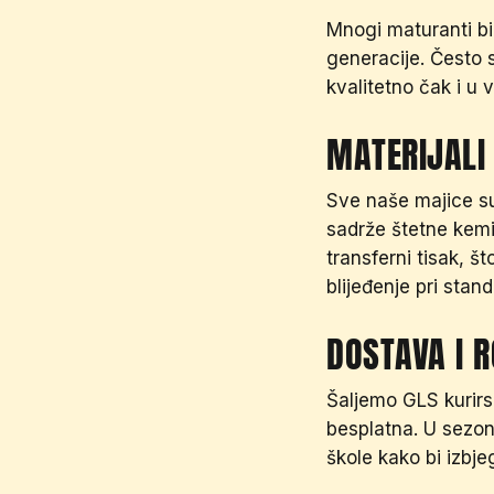
Mnogi maturanti bir
generacije. Često s
kvalitetno čak i u 
MATERIJALI 
Sve naše majice 
sadrže štetne kemi
transferni tisak, š
blijeđenje pri sta
DOSTAVA I R
Šaljemo GLS kurirs
besplatna. U sezon
škole kako bi izbj