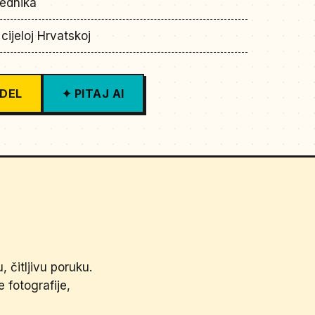
rednika
cijeloj Hrvatskoj
ODEL
✦ PITAJ AI
 čitljivu poruku.
e fotografije,