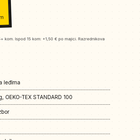
om
5+ kom. Ispod 15 kom: +1,50 € po majici. Razrednikova
na leđima
g, OEKO-TEX STANDARD 100
zbor