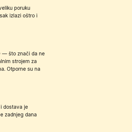
 veliku poruku
k izlazi oštro i
— što znači da ne
alnim strojem za
ama. Otporne su na
i dostava je
ije zadnjeg dana