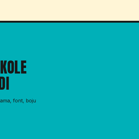
ŠKOLE
DI
cama, font, boju