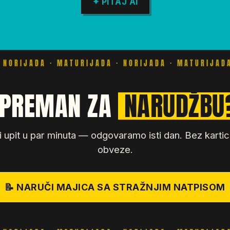
✦ PITAJ AI
PREMAN ZA
NARUDŽBU
i upit u par minuta — odgovaramo isti dan. Bez karti
obveze.
📝 NARUČI MAJICA SA STRAŽNJIM NATPISOM