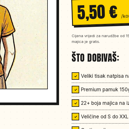
5,50 €
/k
Cijena vrijedi za narudžbe od 1
majica je gratis.
ŠTO DOBIVAŠ:
Veliki tisak natpisa 
Premium pamuk 150
22+ boja majica na i
Veličine od S do XXL