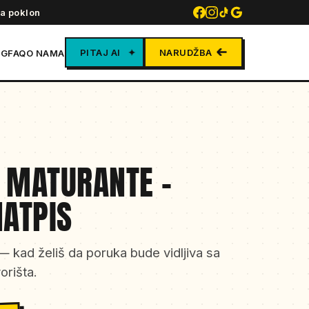
a poklon
PITAJ AI
✦
NARUDŽBA
OG
FAQ
O NAMA
 MATURANTE –
NATPIS
 — kad želiš da poruka bude vidljiva sa
orišta.